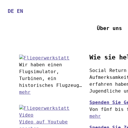
Direkt
zum
DE
EN
Inhalt
Über uns
Wie sie he
Wir haben einen
Social Return
Flugsimulator,
Aufmerksamkei
Turbinen, ein
erfahren habe
historisches Flugzeug…
Jugendliche u
mehr
Spenden Sie G
Von fünf bis 
mehr
Video auf Youtube
Spenden Sie Z