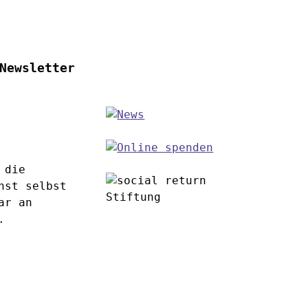
Newsletter
 die
nst selbst
ar an
.