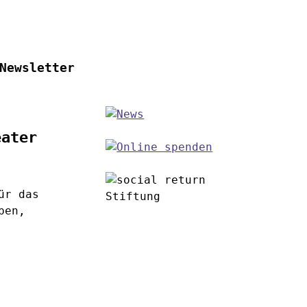
Newsletter
eater
ür das
pen,